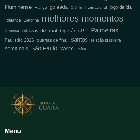
Fluminense
goleada
jogo de ida
França
Internacional
Grêmio
melhores momentos
liderança
Londrina
Palmeiras
oitavas de final
Operário-PR
Mirassol
Santos
Paulistão 2026
quartas de final
seleção brasileira
semifinais
São Paulo
Vasco
Vitória
Menu