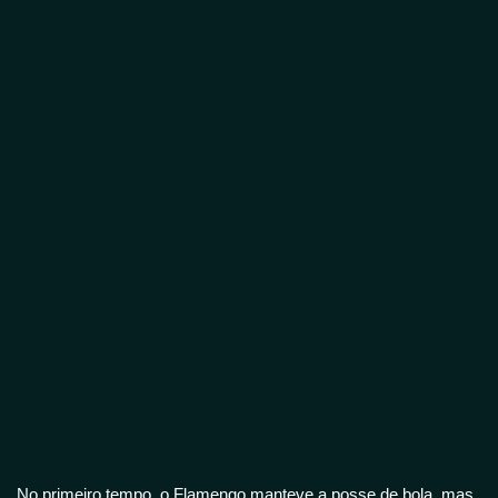
No primeiro tempo, o Flamengo manteve a posse de bola, mas