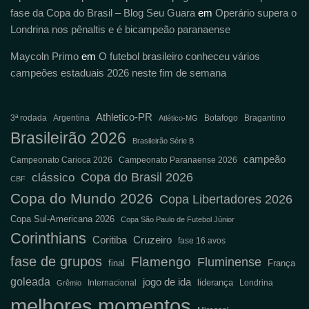
fase da Copa do Brasil – Blog Seu Guara
em
Operário supera o
Londrina nos pênaltis e é bicampeão paranaense
Maycoln Primo
em
O futebol brasileiro conheceu vários
campeões estaduais 2026 neste fim de semana
Athletico-PR
3ª rodada
Argentina
Botafogo
Bragantino
Atlético-MG
Brasileirão 2026
Brasileirão Série B
campeão
Campeonato Carioca 2026
Campeonato Paranaense 2026
Copa do Brasil 2026
clássico
CBF
Copa do Mundo 2026
Copa Libertadores 2026
Copa Sul-Americana 2026
Copa São Paulo de Futebol Júnior
Corinthians
Coritiba
Cruzeiro
fase 16 avos
fase de grupos
Flamengo
Fluminense
final
França
goleada
jogo de ida
liderança
Internacional
Londrina
Grêmio
melhores momentos