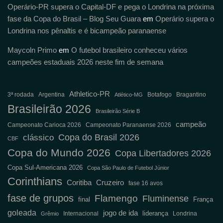
Operário-PR supera o Capital-DF e pega o Londrina na próxima
fase da Copa do Brasil – Blog Seu Guara
em
Operário supera o
Londrina nos pênaltis e é bicampeão paranaense
Maycoln Primo
em
O futebol brasileiro conheceu vários
campeões estaduais 2026 neste fim de semana
Athletico-PR
3ª rodada
Argentina
Botafogo
Bragantino
Atlético-MG
Brasileirão 2026
Brasileirão Série B
campeão
Campeonato Carioca 2026
Campeonato Paranaense 2026
Copa do Brasil 2026
clássico
CBF
Copa do Mundo 2026
Copa Libertadores 2026
Copa Sul-Americana 2026
Copa São Paulo de Futebol Júnior
Corinthians
Coritiba
Cruzeiro
fase 16 avos
fase de grupos
Flamengo
Fluminense
final
França
goleada
jogo de ida
liderança
Internacional
Londrina
Grêmio