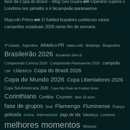
fase da Copa do Brasil – Blog Seu Guara
em
Operário supera o
Londrina nos pênaltis e é bicampeão paranaense
Maycoln Primo
em
O futebol brasileiro conheceu vários
campeões estaduais 2026 neste fim de semana
Athletico-PR
3ª rodada
Argentina
Botafogo
Bragantino
Atlético-MG
Brasileirão 2026
Brasileirão Série B
campeão
Campeonato Carioca 2026
Campeonato Paranaense 2026
Copa do Brasil 2026
clássico
CBF
Copa do Mundo 2026
Copa Libertadores 2026
Copa Sul-Americana 2026
Copa São Paulo de Futebol Júnior
Corinthians
Coritiba
Cruzeiro
fase 16 avos
fase de grupos
Flamengo
Fluminense
final
França
goleada
jogo de ida
liderança
Internacional
Londrina
Grêmio
melhores momentos
Mirassol