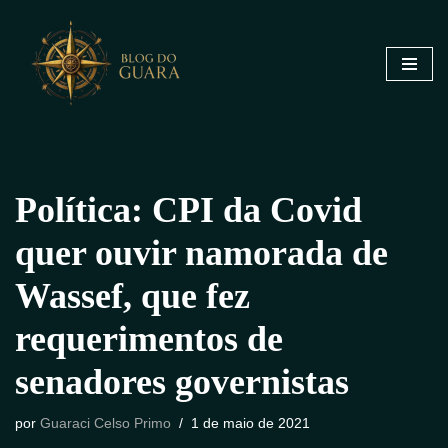
Pular
para
o
conteúdo
Política: CPI da Covid
quer ouvir namorada de
Wassef, que fez
requerimentos de
senadores governistas
por
Guaraci Celso Primo
1 de maio de 2021