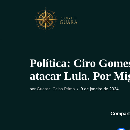
Pular
para
o
conteúdo
Política: Ciro Gomes
atacar Lula. Por Mi
por
Guaraci Celso Primo
9 de janeiro de 2024
Comparti