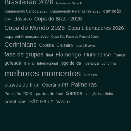
Brasileirão 2026
Brasileirão Série B
campeão
Campeonato Carioca 2026
Campeonato Paranaense 2026
Copa do Brasil 2026
clássico
CBF
Copa do Mundo 2026
Copa Libertadores 2026
Copa Sul-Americana 2026
Copa São Paulo de Futebol Júnior
Corinthians
Coritiba
Cruzeiro
fase 16 avos
fase de grupos
Flamengo
Fluminense
final
França
goleada
jogo de ida
liderança
Internacional
Londrina
Grêmio
melhores momentos
Mirassol
Palmeiras
oitavas de final
Operário-PR
Santos
Paulistão 2026
quartas de final
seleção brasileira
São Paulo
semifinais
Vasco