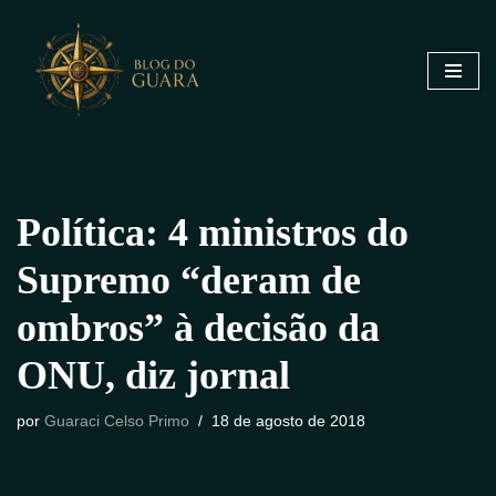
Pular
para
o
conteúdo
Política: 4 ministros do
Supremo “deram de
ombros” à decisão da
ONU, diz jornal
por
Guaraci Celso Primo
18 de agosto de 2018