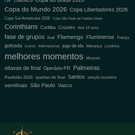
Copa do Brasil 2026
clássico
CBF
Copa do Mundo 2026
Copa Libertadores 2026
Copa Sul-Americana 2026
Copa São Paulo de Futebol Júnior
Corinthians
Coritiba
Cruzeiro
fase 16 avos
fase de grupos
Flamengo
Fluminense
final
França
goleada
jogo de ida
liderança
Internacional
Londrina
Grêmio
melhores momentos
Mirassol
Palmeiras
oitavas de final
Operário-PR
Santos
Paulistão 2026
quartas de final
seleção brasileira
São Paulo
semifinais
Vasco