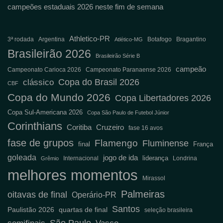
campeões estaduais 2026 neste fim de semana
Athletico-PR
3ª rodada
Argentina
Botafogo
Bragantino
Atlético-MG
Brasileirão 2026
Brasileirão Série B
campeão
Campeonato Carioca 2026
Campeonato Paranaense 2026
Copa do Brasil 2026
clássico
CBF
Copa do Mundo 2026
Copa Libertadores 2026
Copa Sul-Americana 2026
Copa São Paulo de Futebol Júnior
Corinthians
Coritiba
Cruzeiro
fase 16 avos
fase de grupos
Flamengo
Fluminense
final
França
goleada
jogo de ida
liderança
Internacional
Londrina
Grêmio
melhores momentos
Mirassol
Palmeiras
oitavas de final
Operário-PR
Santos
Paulistão 2026
quartas de final
seleção brasileira
São Paulo