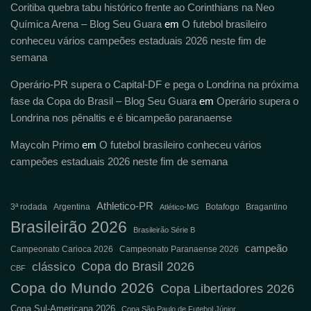
Coritiba quebra tabu histórico frente ao Corinthians na Neo
Química Arena – Blog Seu Guara
em
O futebol brasileiro
conheceu vários campeões estaduais 2026 neste fim de
semana
Operário-PR supera o Capital-DF e pega o Londrina na próxima
fase da Copa do Brasil – Blog Seu Guara
em
Operário supera o
Londrina nos pênaltis e é bicampeão paranaense
Maycoln Primo
em
O futebol brasileiro conheceu vários
campeões estaduais 2026 neste fim de semana
Athletico-PR
3ª rodada
Argentina
Botafogo
Bragantino
Atlético-MG
Brasileirão 2026
Brasileirão Série B
campeão
Campeonato Carioca 2026
Campeonato Paranaense 2026
Copa do Brasil 2026
clássico
CBF
Copa do Mundo 2026
Copa Libertadores 2026
Copa Sul-Americana 2026
Copa São Paulo de Futebol Júnior