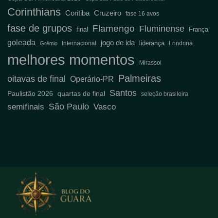
Corinthians
Coritiba
Cruzeiro
fase 16 avos
fase de grupos
Flamengo
Fluminense
final
França
goleada
jogo de ida
liderança
Internacional
Londrina
Grêmio
melhores momentos
Mirassol
Palmeiras
oitavas de final
Operário-PR
Santos
Paulistão 2026
quartas de final
seleção brasileira
São Paulo
semifinais
Vasco