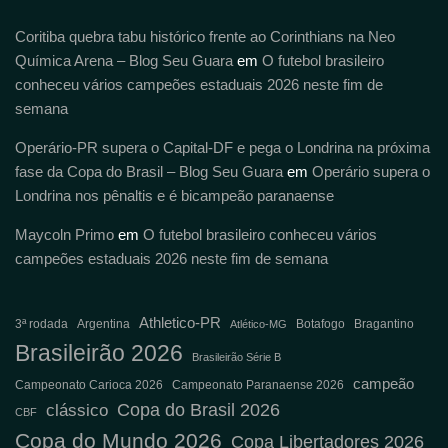
Coritiba quebra tabu histórico frente ao Corinthians na Neo
Química Arena – Blog Seu Guara
em
O futebol brasileiro
conheceu vários campeões estaduais 2026 neste fim de
semana
Operário-PR supera o Capital-DF e pega o Londrina na próxima
fase da Copa do Brasil – Blog Seu Guara
em
Operário supera o
Londrina nos pênaltis e é bicampeão paranaense
Maycoln Primo
em
O futebol brasileiro conheceu vários
campeões estaduais 2026 neste fim de semana
Athletico-PR
3ª rodada
Argentina
Botafogo
Bragantino
Atlético-MG
Brasileirão 2026
Brasileirão Série B
campeão
Campeonato Carioca 2026
Campeonato Paranaense 2026
Copa do Brasil 2026
clássico
CBF
Copa do Mundo 2026
Copa Libertadores 2026