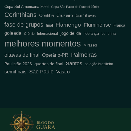
Copa Sul-Americana 2026
Copa São Paulo de Futebol Júnior
Corinthians
Coritiba
Cruzeiro
fase 16 avos
fase de grupos
Flamengo
Fluminense
final
França
goleada
jogo de ida
liderança
Internacional
Londrina
Grêmio
melhores momentos
Mirassol
Palmeiras
oitavas de final
Operário-PR
Santos
Paulistão 2026
quartas de final
seleção brasileira
São Paulo
semifinais
Vasco