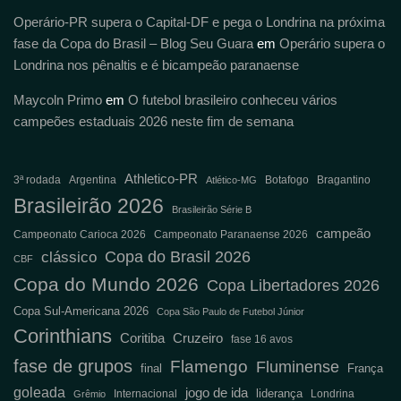
Operário-PR supera o Capital-DF e pega o Londrina na próxima
fase da Copa do Brasil – Blog Seu Guara
em
Operário supera o
Londrina nos pênaltis e é bicampeão paranaense
Maycoln Primo
em
O futebol brasileiro conheceu vários
campeões estaduais 2026 neste fim de semana
Athletico-PR
3ª rodada
Argentina
Botafogo
Bragantino
Atlético-MG
Brasileirão 2026
Brasileirão Série B
campeão
Campeonato Carioca 2026
Campeonato Paranaense 2026
Copa do Brasil 2026
clássico
CBF
Copa do Mundo 2026
Copa Libertadores 2026
Copa Sul-Americana 2026
Copa São Paulo de Futebol Júnior
Corinthians
Coritiba
Cruzeiro
fase 16 avos
fase de grupos
Flamengo
Fluminense
final
França
goleada
jogo de ida
liderança
Internacional
Londrina
Grêmio