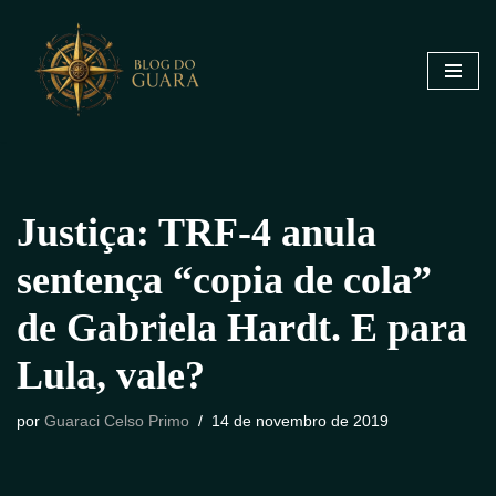
Pular
para
o
conteúdo
Justiça: TRF-4 anula
sentença “copia de cola”
de Gabriela Hardt. E para
Lula, vale?
por
Guaraci Celso Primo
14 de novembro de 2019