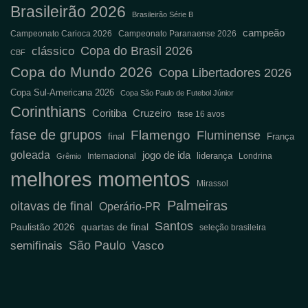
Brasileirão 2026
Brasileirão Série B
campeão
Campeonato Carioca 2026
Campeonato Paranaense 2026
Copa do Brasil 2026
clássico
CBF
Copa do Mundo 2026
Copa Libertadores 2026
Copa Sul-Americana 2026
Copa São Paulo de Futebol Júnior
Corinthians
Coritiba
Cruzeiro
fase 16 avos
fase de grupos
Flamengo
Fluminense
final
França
goleada
jogo de ida
liderança
Internacional
Londrina
Grêmio
melhores momentos
Mirassol
Palmeiras
oitavas de final
Operário-PR
Santos
Paulistão 2026
quartas de final
seleção brasileira
São Paulo
semifinais
Vasco