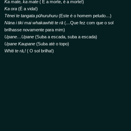
Ka mate, ka mate
( É a morte, é a morte!)
Ka ora
(É a vida!)
Tēnei te tangata pūhuruhuru
(Este é o homem peludo…)
Nāna i tiki mai whakawhiti te rā
(…Que fez com que o sol
brilhasse novamente para mim)
Upane…Upane
(Suba a escada, suba a escada)
Upane Kaupane
(Suba até o topo)
Whiti te rā,!
( O sol brilha!)