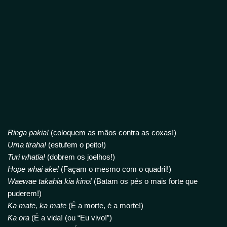
Ringa pakia!
(coloquem as mãos contra as coxas!)
Uma tiraha!
(estufem o peito!)
Turi whatia!
(dobrem os joelhos!)
Hope whai ake!
(Façam o mesmo com o quadril!)
Waewae takahia kia kino!
(Batam os pés o mais forte que
puderem!)
Ka mate, ka mate
(É a morte, é a morte!)
Ka ora
(É a vida! (ou “Eu vivo!”)