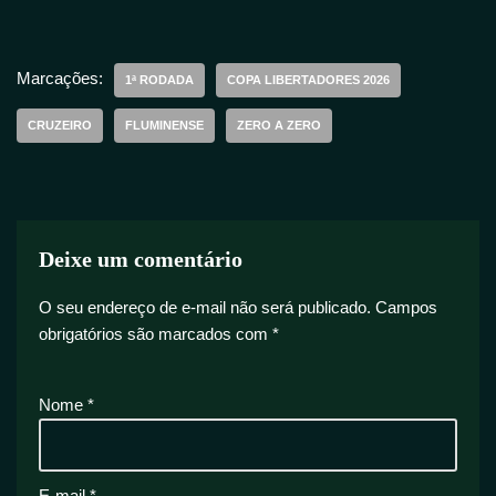
Marcações:
1ª RODADA
COPA LIBERTADORES 2026
CRUZEIRO
FLUMINENSE
ZERO A ZERO
Deixe um comentário
O seu endereço de e-mail não será publicado.
Campos
obrigatórios são marcados com
*
Nome
*
E-mail
*