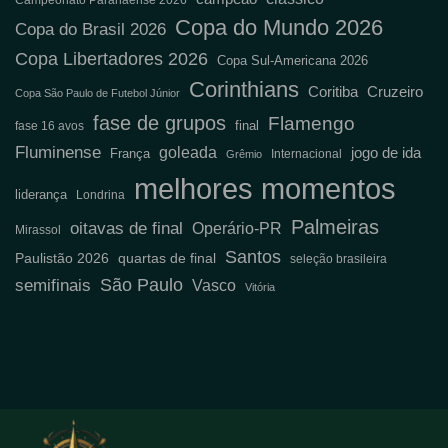
Campeonato Paranaense 2026
Copa do Mundo 2026
Copa do Brasil 2026
Copa Libertadores 2026
Copa Sul-Americana 2026
Corinthians
Coritiba
Cruzeiro
Copa São Paulo de Futebol Júnior
fase de grupos
Flamengo
final
fase 16 avos
Fluminense
goleada
jogo de ida
França
Internacional
Grêmio
melhores momentos
liderança
Londrina
Palmeiras
oitavas de final
Operário-PR
Mirassol
Santos
Paulistão 2026
quartas de final
seleção brasileira
semifinais
São Paulo
Vasco
Vitória