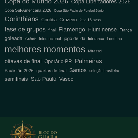
Copa do Mundo 2026
Copa Libertadores 2026
Copa Sul-Americana 2026
Copa São Paulo de Futebol Júnior
Corinthians
Coritiba
Cruzeiro
fase 16 avos
fase de grupos
Flamengo
Fluminense
final
França
goleada
jogo de ida
liderança
Internacional
Londrina
Grêmio
melhores momentos
Mirassol
Palmeiras
oitavas de final
Operário-PR
Santos
Paulistão 2026
quartas de final
seleção brasileira
São Paulo
semifinais
Vasco