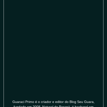
Guaraci Primo é o criador e editor do Blog Seu Guara,
fundado em 2008. Natural do Paraná, é bacharel em