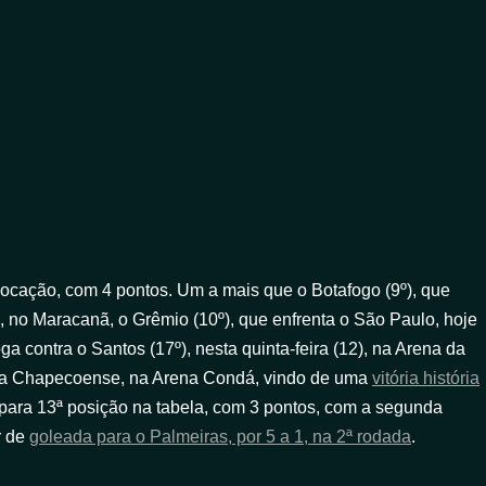
locação, com 4 pontos. Um a mais que o Botafogo (9º), que
ã, no Maracanã, o Grêmio (10º), que enfrenta o São Paulo, hoje
ga contra o Santos (17º), nesta quinta-feira (12), na Arena da
tra a Chapecoense, na Arena Condá, vindo de uma
vitória história
iu para 13ª posição na tabela, com 3 pontos, com a segunda
r de
goleada para o Palmeiras, por 5 a 1, na 2ª rodada
.