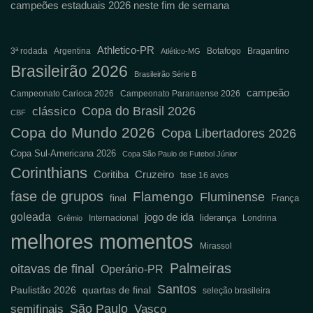
campeões estaduais 2026 neste fim de semana
Athletico-PR
3ª rodada
Argentina
Botafogo
Bragantino
Atlético-MG
Brasileirão 2026
Brasileirão Série B
campeão
Campeonato Carioca 2026
Campeonato Paranaense 2026
Copa do Brasil 2026
clássico
CBF
Copa do Mundo 2026
Copa Libertadores 2026
Copa Sul-Americana 2026
Copa São Paulo de Futebol Júnior
Corinthians
Coritiba
Cruzeiro
fase 16 avos
fase de grupos
Flamengo
Fluminense
final
França
goleada
jogo de ida
liderança
Internacional
Londrina
Grêmio
melhores momentos
Mirassol
Palmeiras
oitavas de final
Operário-PR
Santos
Paulistão 2026
quartas de final
seleção brasileira
São Paulo
semifinais
Vasco