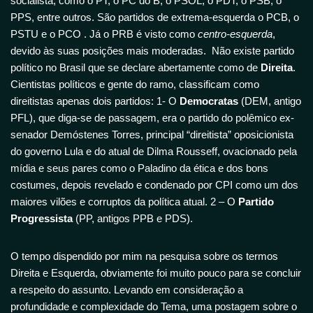
socialista, como o PT, o PC do B, o PSOL, o PDT, o PSB, o
PPS, entre outros. São partidos de extrema-esquerda o PCB, o
PSTU e o PCO . Já o PRB é visto como
centro-esquerda
,
devido às suas posições mais moderadas. Não existe partido
político no Brasil que se declare abertamente como de
Direita
.
Cientistas políticos e gente do ramo, classificam como
direitistas apenas dois partidos: 1- O
Democratas
(DEM, antigo
PFL), que diga-se de passagem, era o partido do polêmico ex-
senador Demóstenes Torres, principal “direitista” oposicionista
do governo Lula e do atual de Dilma Rousseff, ovacionado pela
mídia e seus pares como o Paladino da ética e dos bons
costumes, depois revelado e condenado por CPI como um dos
maiores vilões e corruptos da política atual. 2 – O
Partido
Progressista
(PP, antigos PPB e PDS).
O tempo dispendido por mim na pesquisa sobre os termos
Direita e Esquerda, obviamente foi muito pouco para se concluir
a respeito do assunto. Levando em consideração a
profundidade e complexidade do Tema, uma postagem sobre o