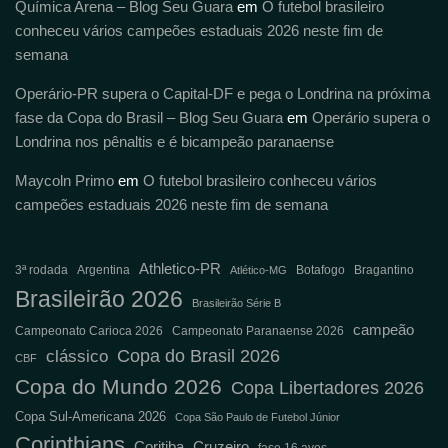
Química Arena – Blog Seu Guara
em
O futebol brasileiro
conheceu vários campeões estaduais 2026 neste fim de
semana
Operário-PR supera o Capital-DF e pega o Londrina na próxima
fase da Copa do Brasil – Blog Seu Guara
em
Operário supera o
Londrina nos pênaltis e é bicampeão paranaense
Maycoln Primo
em
O futebol brasileiro conheceu vários
campeões estaduais 2026 neste fim de semana
Athletico-PR
3ª rodada
Argentina
Botafogo
Bragantino
Atlético-MG
Brasileirão 2026
Brasileirão Série B
campeão
Campeonato Carioca 2026
Campeonato Paranaense 2026
Copa do Brasil 2026
clássico
CBF
Copa do Mundo 2026
Copa Libertadores 2026
Copa Sul-Americana 2026
Copa São Paulo de Futebol Júnior
Corinthians
Coritiba
Cruzeiro
fase 16 avos