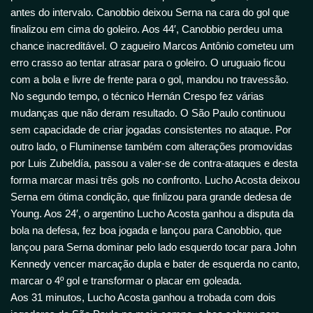
antes do intervalo. Canobbio deixou Serna na cara do gol que
finalizou em cima do goleiro. Aos 44′, Canobbio perdeu uma
chance inacreditável. O zagueiro Marcos Antônio cometeu um
erro crasso ao tentar atrasar para o goleiro. O uruguaio ficou
com a bola e livre de frente para o gol, mandou no travessão.
No segundo tempo, o técnico Hernán Crespo fez várias
mudanças que não deram resultado. O São Paulo continuou
sem capacidade de criar jogadas consistentes no ataque. Por
outro lado, o Fluminense também com alterações promovidas
por Luis Zubeldía, passou a valer-se de contra-ataques e desta
forma marcar masi três gols no confronto. Lucho Acosta deixou
Serna em ótima condição, que finlizou para grande dedesa de
Young. Aos 24′, o argentino Lucho Acosta ganhou a disputa da
bola na defesa, fez boa jogada e lançou para Canobbio, que
lançou para Serna dominar pelo lado esquerdo tocar para John
Kennedy vencer marcação dupla e bater de esquerda no canto,
marcar o 4º gol e transformar o placar em goleada.
Aos 31 minutos, Lucho Acosta ganhou a trobada com dois