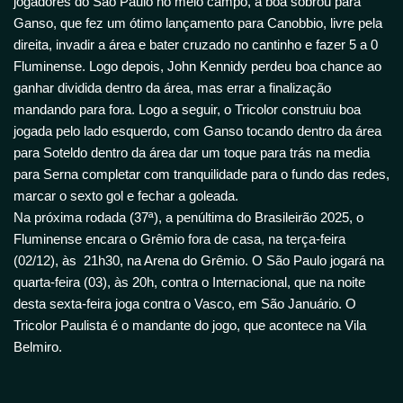
jogadores do São Paulo no meio campo, a boa sobrou para
Ganso, que fez um ótimo lançamento para Canobbio, livre pela
direita, invadir a área e bater cruzado no cantinho e fazer 5 a 0
Fluminense. Logo depois, John Kennidy perdeu boa chance ao
ganhar dividida dentro da área, mas errar a finalização
mandando para fora. Logo a seguir, o Tricolor construiu boa
jogada pelo lado esquerdo, com Ganso tocando dentro da área
para Soteldo dentro da área dar um toque para trás na media
para Serna completar com tranquilidade para o fundo das redes,
marcar o sexto gol e fechar a goleada.
Na próxima rodada (37ª), a penúltima do Brasileirão 2025, o
Fluminense encara o Grêmio fora de casa, na terça-feira
(02/12), às 21h30, na Arena do Grêmio. O São Paulo jogará na
quarta-feira (03), às 20h, contra o Internacional, que na noite
desta sexta-feira joga contra o Vasco, em São Januário. O
Tricolor Paulista é o mandante do jogo, que acontece na Vila
Belmiro.