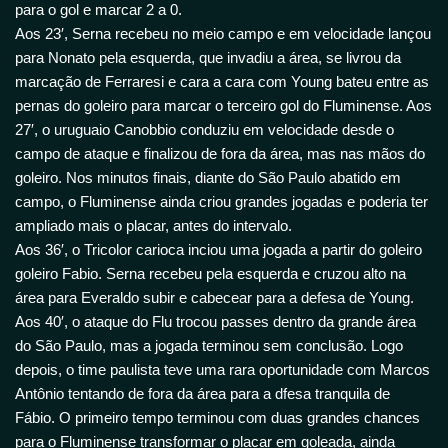
para o gol e marcar 2 a 0.
Aos 23′, Serna recebeu no meio campo e em velocidade lançou
para Nonato pela esquerda, que invadiu a área, se livrou da
marcação de Ferraresi e cara a cara com Young bateu entre as
pernas do goleiro para marcar o terceiro gol do Fluminense. Aos
27′, o uruguaio Canobbio conduziu em velocidade desde o
campo de ataque e finalizou de fora da área, mas nas mãos do
goleiro. Nos minutos finais, diante do São Paulo abatido em
campo, o Fluminense ainda criou grandes jogadas e poderia ter
ampliado mais o placar, antes do intervalo.
Aos 36′, o Tricolor carioca inciou uma jogada a partir do goleiro
goleiro Fabio. Serna recebeu pela esquerda e cruzou alto na
área para Everaldo subir e cabecear para a defesa de Young.
Aos 40′, o ataque do Flu trocou passes dentro da grande área
do São Paulo, mas a jogada terminou sem conclusão. Logo
depois, o time paulista teve uma rara oportunidade com Marcos
Antônio tentando de fora da área para a dfesa tranquila de
Fábio. O primeiro tempo terminou com duas grandes chances
para o Fluminense transformar o placar em goleada, ainda