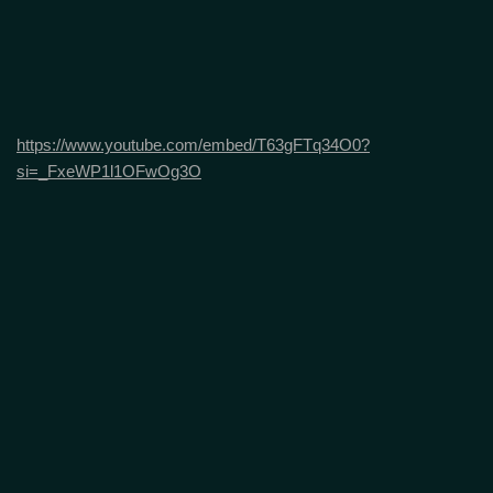
https://www.youtube.com/embed/T63gFTq34O0?
si=_FxeWP1l1OFwOg3O