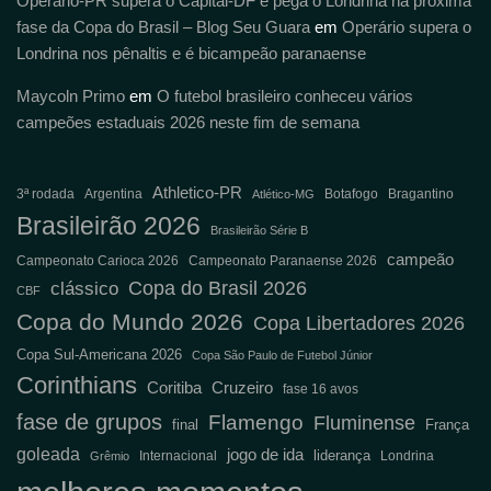
Operário-PR supera o Capital-DF e pega o Londrina na próxima
fase da Copa do Brasil – Blog Seu Guara
em
Operário supera o
Londrina nos pênaltis e é bicampeão paranaense
Maycoln Primo
em
O futebol brasileiro conheceu vários
campeões estaduais 2026 neste fim de semana
Athletico-PR
3ª rodada
Argentina
Botafogo
Bragantino
Atlético-MG
Brasileirão 2026
Brasileirão Série B
campeão
Campeonato Carioca 2026
Campeonato Paranaense 2026
Copa do Brasil 2026
clássico
CBF
Copa do Mundo 2026
Copa Libertadores 2026
Copa Sul-Americana 2026
Copa São Paulo de Futebol Júnior
Corinthians
Coritiba
Cruzeiro
fase 16 avos
fase de grupos
Flamengo
Fluminense
final
França
goleada
jogo de ida
liderança
Internacional
Londrina
Grêmio