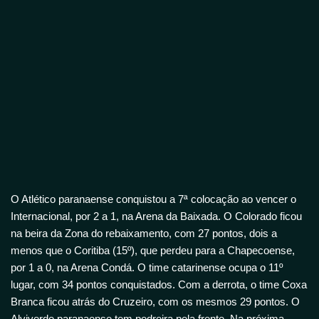
O Atlético paranaense conquistou a 7ª colocação ao vencer o
Internacional, por 2 a 1, na Arena da Baixada. O Colorado ficou
na beira da Zona do rebaixamento, com 27 pontos, dois a
menos que o Coritiba (15º), que perdeu para a Chapecoense,
por 1 a 0, na Arena Condá. O time catarinense ocupa o 11º
lugar, com 34 pontos conquistados. Com a derrota, o time Coxa
Branca ficou atrás do Cruzeiro, com os mesmos 29 pontos. O
Alviverde paranaense tem pedreira pela frente. Na próxima,