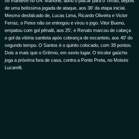
se manteve no G4. Marlone, abriu o placar para o Timão, depois
de uma belíssima jogada de ataque, aos 36′ da etapa inicial.
Mesmo desfalcado de, Lucas Lima, Ricardo Oliveira e Victor
Ferraz, o Peixe não se entregou e virou o jogo. Vitor Bueno,
empatou com gol pênalti, aos 25′, e Renato marcou de cabeça
o gol da vitória santista após cobrança de escanteio, aos 40′ do
segundo tempo. O Santos é o quinto colocado, com 39 pontos.
Dois a mais que o Grêmio, em sexto lugar. O tricolor gaúcho
joga a próxima fora de casa, contra a Ponte Preta, no Moisés
Lucarelli.