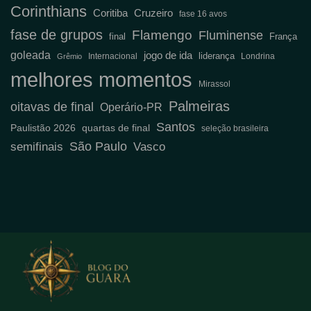
Corinthians
Coritiba
Cruzeiro
fase 16 avos
fase de grupos
Flamengo
Fluminense
final
França
goleada
jogo de ida
liderança
Internacional
Londrina
Grêmio
melhores momentos
Mirassol
Palmeiras
oitavas de final
Operário-PR
Santos
Paulistão 2026
quartas de final
seleção brasileira
São Paulo
semifinais
Vasco