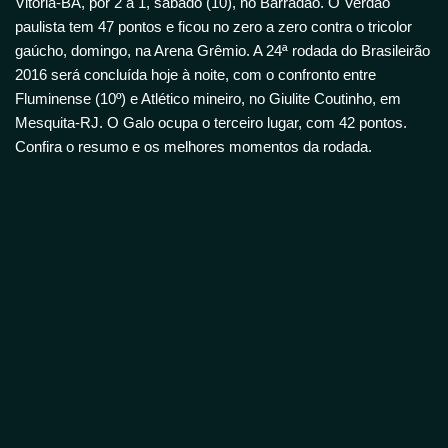
Vitória-BA, por 2 a 1, sábado (10), no Barradão. O Verdão
paulista tem 47 pontos e ficou no zero a zero contra o tricolor
gaúcho, domingo, na Arena Grêmio. A 24ª rodada do Brasileirão
2016 será concluída hoje à noite, com o confronto entre
Fluminense (10º) e Atlético mineiro, no Giulite Coutinho, em
Mesquita-RJ. O Galo ocupa o terceiro lugar, com 42 pontos.
Confira o resumo e os melhores momentos da rodada.