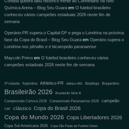
Coritiba quebra tabu histórico frente ao Corinthians na Neo
Química Arena – Blog Seu Guara
em
O futebol brasileiro
conheceu vários campeões estaduais 2026 neste fim de
semana
Operário-PR supera o Capital-DF e pega o Londrina na próxima
fase da Copa do Brasil – Blog Seu Guara
em
Operário supera o
Londrina nos pênaltis e é bicampeão paranaense
Maycoln Primo
em
O futebol brasileiro conheceu vários
campeões estaduais 2026 neste fim de semana
Athletico-PR
3ª rodada
Argentina
Botafogo
Bragantino
Atlético-MG
Brasileirão 2026
Brasileirão Série B
campeão
Campeonato Carioca 2026
Campeonato Paranaense 2026
Copa do Brasil 2026
clássico
CBF
Copa do Mundo 2026
Copa Libertadores 2026
Copa Sul-Americana 2026
Copa São Paulo de Futebol Júnior