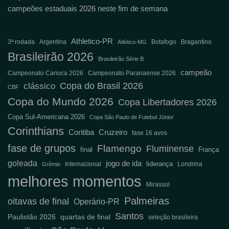
campeões estaduais 2026 neste fim de semana
Athletico-PR
3ª rodada
Argentina
Botafogo
Bragantino
Atlético-MG
Brasileirão 2026
Brasileirão Série B
campeão
Campeonato Carioca 2026
Campeonato Paranaense 2026
Copa do Brasil 2026
clássico
CBF
Copa do Mundo 2026
Copa Libertadores 2026
Copa Sul-Americana 2026
Copa São Paulo de Futebol Júnior
Corinthians
Coritiba
Cruzeiro
fase 16 avos
fase de grupos
Flamengo
Fluminense
final
França
goleada
jogo de ida
liderança
Internacional
Londrina
Grêmio
melhores momentos
Mirassol
Palmeiras
oitavas de final
Operário-PR
Santos
Paulistão 2026
quartas de final
seleção brasileira