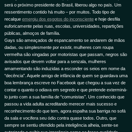
será o próximo presidente do Brasil, liberou algo no país. Um
ressentimento contido há muito – por muitos. Todo tipo de
recalque
emergiu dos esgotos do inconsciente
e hoje desfila
euforicamente pelas ruas, escolas, universidades, repartições
públicas, almoços de família.
Gays são ameaçados de espancamento se andarem de mãos
dadas, ou simplesmente por existir, mulheres com roupa
vermelha são xingadas por motoristas que passam, negros são
avisados que devem voltar para a senzala, mulheres
amamentando são induzidas a esconder os seios em nome da
“decência”. Aquele amigo de infância de quem se guardava uma
boa lembrança escreve no Facebook que chegou a sua vez de
contar o quanto o odiava em segredo e que pretende exterminá-
lo junto com a sua família de “comunistas”. Um conhecido que
passou a vida adulta acreditando merecer mais sucesso e
reconhecimento do que tem, agora espalha sua barriga no sofá
da sala e vocifera seu ódio contra quase todos. Outro, que
sempre se sentiu ofendido pela inteligência alheia, sente-se