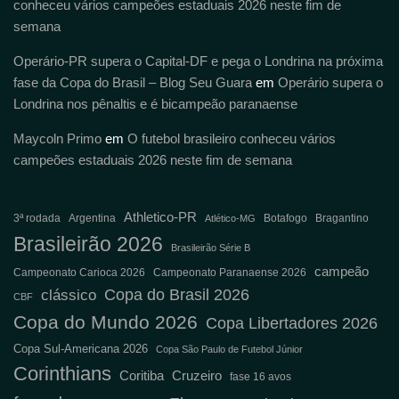
conheceu vários campeões estaduais 2026 neste fim de
semana
Operário-PR supera o Capital-DF e pega o Londrina na próxima
fase da Copa do Brasil – Blog Seu Guara
em
Operário supera o
Londrina nos pênaltis e é bicampeão paranaense
Maycoln Primo
em
O futebol brasileiro conheceu vários
campeões estaduais 2026 neste fim de semana
Athletico-PR
3ª rodada
Argentina
Botafogo
Bragantino
Atlético-MG
Brasileirão 2026
Brasileirão Série B
campeão
Campeonato Carioca 2026
Campeonato Paranaense 2026
Copa do Brasil 2026
clássico
CBF
Copa do Mundo 2026
Copa Libertadores 2026
Copa Sul-Americana 2026
Copa São Paulo de Futebol Júnior
Corinthians
Coritiba
Cruzeiro
fase 16 avos