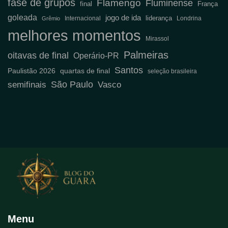
fase de grupos
Flamengo
Fluminense
final
França
goleada
jogo de ida
liderança
Internacional
Londrina
Grêmio
melhores momentos
Mirassol
Palmeiras
oitavas de final
Operário-PR
Santos
Paulistão 2026
quartas de final
seleção brasileira
São Paulo
semifinais
Vasco
Menu