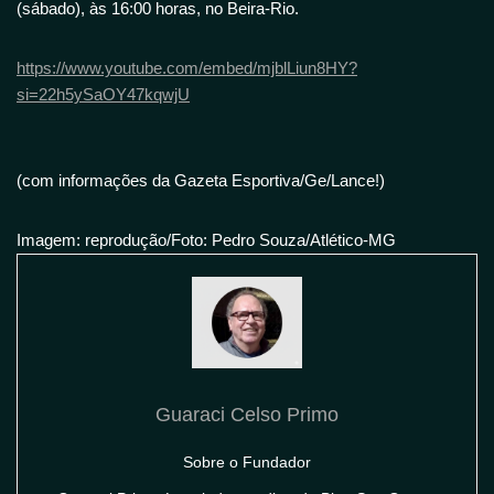
(sábado), às 16:00 horas, no Beira-Rio.
https://www.youtube.com/embed/mjblLiun8HY?
si=22h5ySaOY47kqwjU
(com informações da Gazeta Esportiva/Ge/Lance!)
Imagem: reprodução/Foto: Pedro Souza/Atlético-MG
Guaraci Celso Primo
Sobre o Fundador