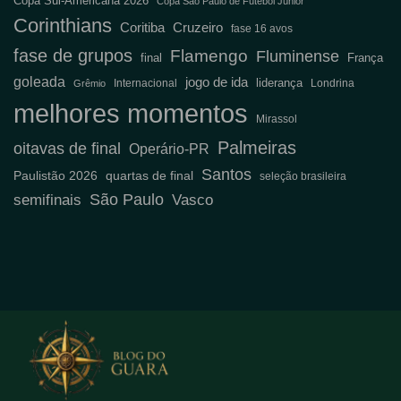
Copa Sul-Americana 2026
Copa São Paulo de Futebol Júnior
Corinthians
Coritiba
Cruzeiro
fase 16 avos
fase de grupos
Flamengo
Fluminense
final
França
goleada
jogo de ida
liderança
Internacional
Londrina
Grêmio
melhores momentos
Mirassol
Palmeiras
oitavas de final
Operário-PR
Santos
Paulistão 2026
quartas de final
seleção brasileira
São Paulo
semifinais
Vasco