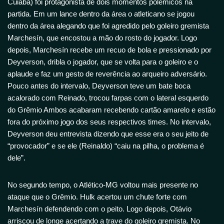
Cuiabá) foi protagonista de dois momentos polêmicos na
partida. Em um lance dentro da área o atleticano se jogou
dentro da área alegando que foi agredido pelo goleiro gremista
Marchesín, que encostou a mão do rosto do jogador. Logo
depois, Marchesín recebe um recuo de bola e pressionado por
Deyverson, dribla o jogador, que se volta para o goleiro e o
aplaude e faz um gesto de reverência ao arqueiro adversário.
Pouco antes do intervalo, Deyverson teve um bate boca
acalorado com Reinado, trocou farpas com o lateral esquerdo
do Grêmio Ambos acabaram recebendo cartão amarelo e estão
fora do próximo jogo dos seus respectivos times. No intervalo,
Deyverson deu entrevista dizendo que esse era o seu jeito de
“provocador” e se ele (Reinaldo) “caiu na pilha, o problema é
dele”.
No segundo tempo, o Atlético-MG voltou mais presente no
ataque que o Grêmio. Hulk acertou um chute forte com
Marchesín defendendo com o peito. Logo depois, Otávio
arriscou de longe acertando a trave do goleiro gremista. No