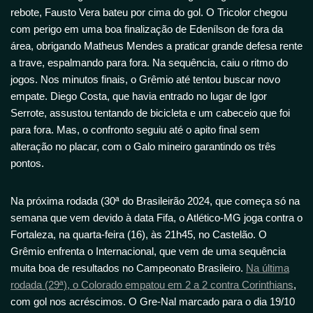
rebote, Fausto Vera bateu por cima do gol. O Tricolor chegou
com perigo em uma boa finalização de Edenílson de fora da
área, obrigando Matheus Mendes a praticar grande defesa rente
a trave, espalmando para fora. Na sequência, caiu o ritmo do
jogos. Nos minutos finais, o Grêmio até tentou buscar novo
empate. Diego Costa, que havia entrado no lugar de Igor
Serrote, assustou tentando de bicicleta e um cabeceio que foi
para fora. Mas, o confronto seguiu até o apito final sem
alteração no placar, com o Galo mineiro garantindo os três
pontos.
Na próxima rodada (30ª do Brasileirão 2024, que começa só na
semana que vem devido à data Fifa, o Atlético-MG joga contra o
Fortaleza, na quarta-feira (16), às 21h45, no Castelão. O
Grêmio enfrenta o Internacional, que vem de uma sequência
muita boa de resultados no Campeonato Brasileiro.
Na última
rodada (29ª), o Colorado empatou em 2 a 2 contra Corinthians
,
com gol nos acréscimos. O Gre-Nal marcado para o dia 19/10