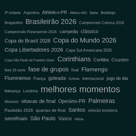
Athletico-PR
3ª rodada
Argentina
Botafogo
Atlético-MG
Bahia
Brasileirão 2026
Bragantino
Campeonato Carioca 2026
clássico
campeão
Campeonato Paranaense 2026
Copa do Mundo 2026
Copa do Brasil 2026
Copa Libertadores 2026
Copa Sul-Americana 2026
Corinthians
Coritiba
Cruzeiro
Copa São Paulo de Futebol Júnior
fase de grupos
Flamengo
final
fase 16 avos
Fluminense
goleada
jogo de ida
França
Internacional
Grêmio
melhores momentos
liderança
Londrina
Palmeiras
oitavas de final
Operário-PR
Mirassol
Santos
Paulistão 2026
quartas de final
seleção brasileira
semifinais
São Paulo
Vasco
Vitória