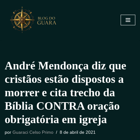
Pular
para
o
conteúdo
André Mendonça diz que
cristãos estão dispostos a
morrer e cita trecho da
Bíblia CONTRA oração
obrigatória em igreja
por
Guaraci Celso Primo
8 de abril de 2021