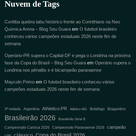
Nuvem de Tags
Coritiba quebra tabu histórico frente ao Corinthians na Neo
Química Arena – Blog Seu Guara
em
O futebol brasileiro
conheceu vários campeões estaduais 2026 neste fim de
semana
Operário-PR supera o Capital-DF e pega o Londrina na próxima
fase da Copa do Brasil – Blog Seu Guara
em
Operário supera o
Londrina nos pênaltis e é bicampeão paranaense
Maycoln Primo
em
O futebol brasileiro conheceu vários
campeões estaduais 2026 neste fim de semana
Athletico-PR
3ª rodada
Argentina
Botafogo
Bragantino
Atlético-MG
Brasileirão 2026
Brasileirão Série B
campeão
Campeonato Carioca 2026
Campeonato Paranaense 2026
Copa do Brasil 2026
clássico
CBF